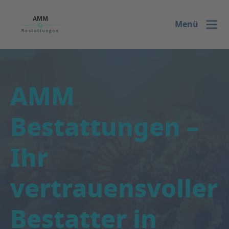
ASV
Menü
AMM
Bestattungen –
Ihr
vertrauensvoller
Bestatter in