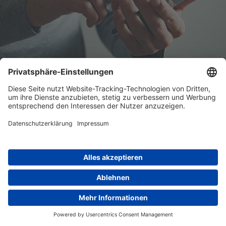
Digitaler Nachlass:
Columba
In Zeiten von Facebook, Twitter und Co. wird
eine geordnete und verlässliche Bearbeitung
des digitalen Nachlasses immer wichtiger.
Dabei handelt es sich vor allem um die
Vertragsbeziehungen eines verstorbenen
Internetnutzers zu E-Mail-Anbietern, Betreibern
sozialer Netzwerke und virtueller Konten. Gern
übernehmen wir die Bearbeitung und